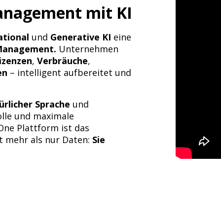
anagement mit KI
ational
und
Generative KI
eine
Management.
Unternehmen
izenzen
,
Verbräuche
,
en
– intelligent aufbereitet und
ürlicher Sprache
und
rolle und maximale
 One Plattform ist das
t mehr als nur Daten:
Sie